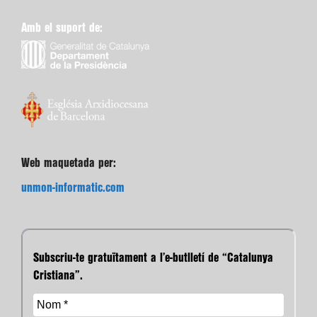
Amb el suport de:
Web maquetada per:
unmon-informatic.com
Subscriu-te gratuïtament a l’e-butlletí de “Catalunya
Cristiana”.