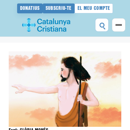
DONATIUS
SUBSCRIU-TE
EL MEU COMPTE
Vés
al
contingut