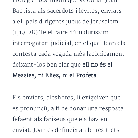
Pròleg el testimoni que va donar Joan
Baptista als sacerdots i levites, enviats
a ell pels dirigents jueus de Jerusalem
(1,19-28).Té el caire d’un duríssim
inter­rogatori judicial, en el qual Joan els
contesta cada vegada més lacònicament
dei­xant-los ben clar que
ell no és el
Messies, ni Elies, ni el Profeta
.
Els enviats, aleshores, li exigeixen que
es pronunciï, a fi de donar una resposta
fefaent als fariseus que els havien
enviat. Joan es defineix amb tres trets: