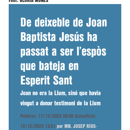
Font:
GLÒRIA MONÉS
De deixeble de Joan
Baptista Jesús ha
passat a ser l’espòs
que bateja en
Esperit Sant
Joan no era la Llum, sinó que havia
vingut a donar testimoni de la Llum
Publicat: 17/12/2023 08:00
Actualitzat:
12/12/2023 13:51
per MN. JOSEP RIUS-