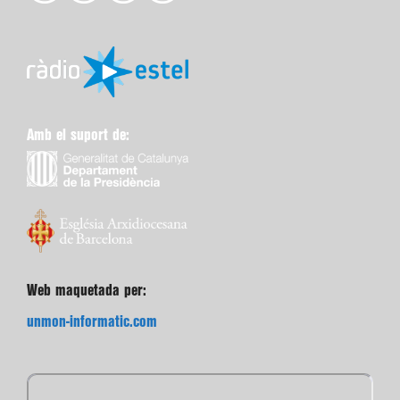
Amb el suport de:
Web maquetada per:
unmon-informatic.com