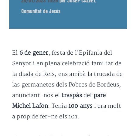
29/01/2023 10:29
per JOSEP CALVET,
Comunitat de Jesús
El
6 de gener
, festa de l’Epifania del
Senyor i en plena celebració familiar de
la diada de Reis, ens arribà la trucada de
las germanetes dels Pobres de Bordeus,
anunciant-nos el
traspàs
del
pare
Michel Lafon
. Tenia
100 anys
i era molt
a prop de fer-ne els 101.