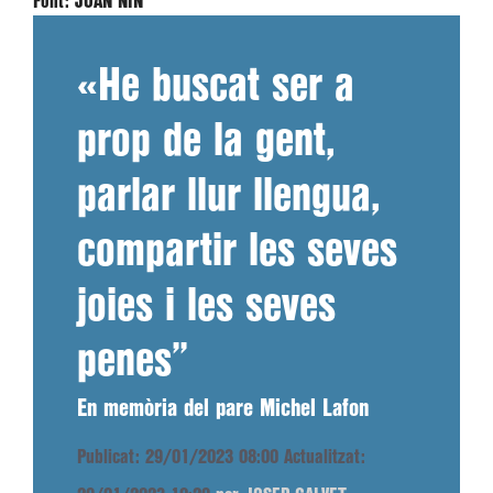
Font:
JOAN NIN
«He buscat ser a
prop de la gent,
parlar llur llengua,
compartir les seves
joies i les seves
penes”
En memòria del pare Michel Lafon
Publicat: 29/01/2023 08:00
Actualitzat: