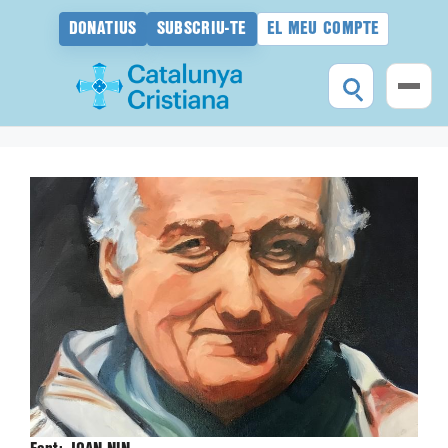
DONATIUS
SUBSCRIU-TE
EL MEU COMPTE
Vés
al
contingut