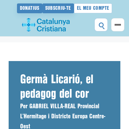
DONATIUS
SUBSCRIU-TE
EL MEU COMPTE
Vés
al
contingut
Germà Licarió, el
pedagog del cor
Per GABRIEL VILLA-REAL Provincial
L’Hermitage i Districte Europa Centre-
Oest