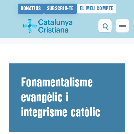
DONATIUS
SUBSCRIU-TE
EL MEU COMPTE
Vés
al
contingut
Fonamentalisme
evangèlic i
integrisme catòlic