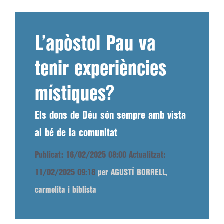
L’apòstol Pau va
tenir experiències
místiques?
Els dons de Déu són sempre amb vista
al bé de la comunitat
Publicat: 16/02/2025 08:00
Actualitzat:
11/02/2025 09:18
per AGUSTÍ BORRELL,
carmelita i biblista