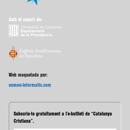
Amb el suport de:
Web maquetada per:
unmon-informatic.com
Subscriu-te gratuïtament a l’e-butlletí de “Catalunya
Cristiana”.