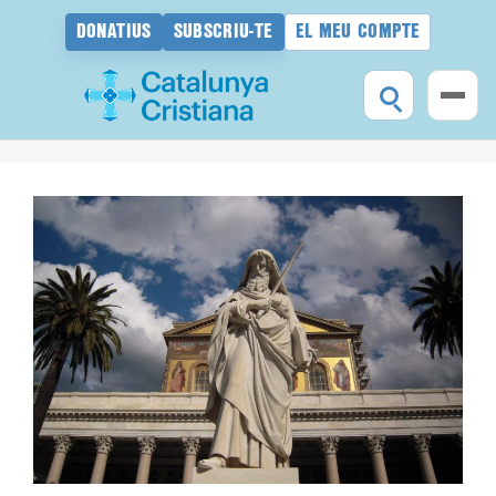
DONATIUS
SUBSCRIU-TE
EL MEU COMPTE
Vés
al
contingut