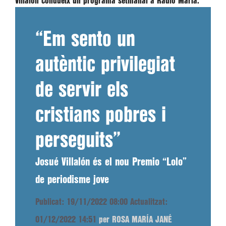
Villalón condueix un programa setmanal a Radio María.
“Em sento un
autèntic privilegiat
de servir els
cristians pobres i
perseguits”
Josué Villalón és el nou Premio “Lolo”
de periodisme jove
Publicat: 19/11/2022 08:00
Actualitzat:
01/12/2022 14:51
per ROSA MARÍA JANÉ