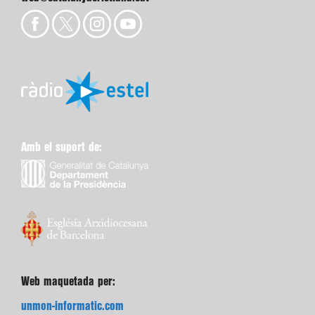
Amb el suport de:
Web maquetada per:
unmon-informatic.com