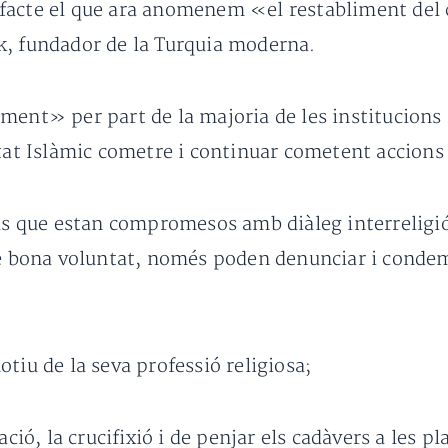
acte el que ara anomenem «el restabliment del ca
k, fundador de la Turquia moderna.
ment» per part de la majoria de les institucions
stat Islàmic cometre i continuar cometent accions 
lls que estan compromesos amb diàleg interreligiós
 de bona voluntat, només poden denunciar i cond
tiu de la seva professió religiosa;
ació, la crucifixió i de penjar els cadàvers a les 