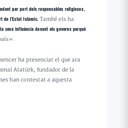
,
undent per part dels responsables religiosos
També els ha
t de l’Estat Islàmic.
r «la seva influència davant els governs perquè
 país».
sencer ha presenciat el que ara
Kamal Atatürk, fundador de la
nes han contestat a aquesta