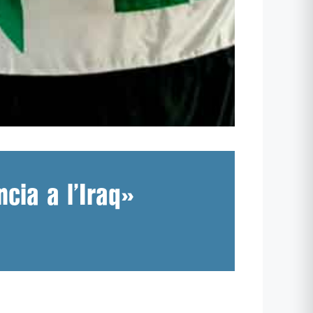
cia a l’Iraq»