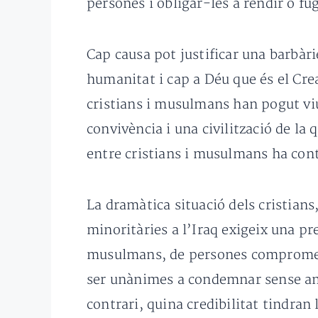
persones i obligar-les a rendir o fug
Cap causa pot justificar una barbàr
humanitat i cap a Déu que és el Cre
cristians i musulmans han pogut viu
convivència i una civilització de la
entre cristians i musulmans ha cont
La dramàtica situació dels cristians
minoritàries a l’Iraq exigeix una pre
musulmans, de persones compromeses
ser unànimes a condemnar sense ambi
contrari, quina credibilitat tindran 