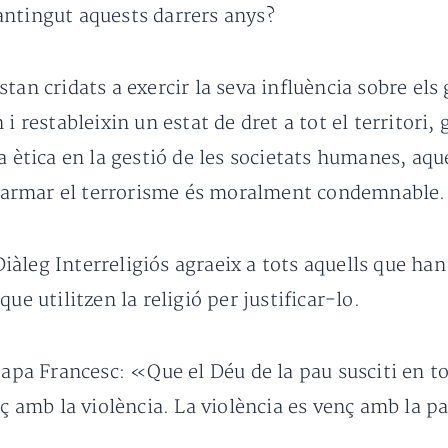
antingut aquests darrers anys?
tan cridats a exercir la seva influència sobre el
i restableixin un estat de dret a tot el territori, 
a ètica en la gestió de les societats humanes, aq
 i armar el terrorisme és moralment condemnable.
 Diàleg Interreligiós agraeix a tots aquells que ha
ue utilitzen la religió per justificar-lo.
papa Francesc: «Que el Déu de la pau susciti en to
nç amb la violència. La violència es venç amb la p