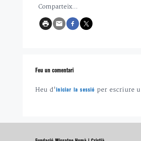
Comparteix...
Feu un comentari
Heu d'
per escriure 
iniciar la sessió
Fundació Missatge Humà i Cristià