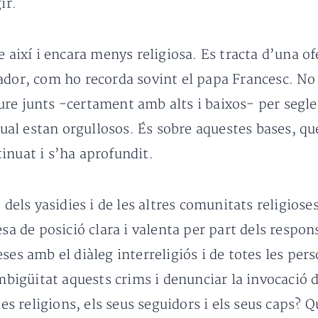
ir.
ie així i encara menys religiosa. Es tracta d’una 
ador, com ho recorda sovint el papa Francesc. No
re junts -certament amb alts i baixos- per segle
 qual estan orgullosos. És sobre aquestes bases, qu
inuat i s’ha aprofundit.
, dels yasidies i de les altres comunitats religio
sa de posició clara i valenta per part dels respons
 amb el diàleg interreligiós i de totes les pers
güitat aquests crims i denunciar la invocació de l
les religions, els seus seguidors i els seus caps? Q