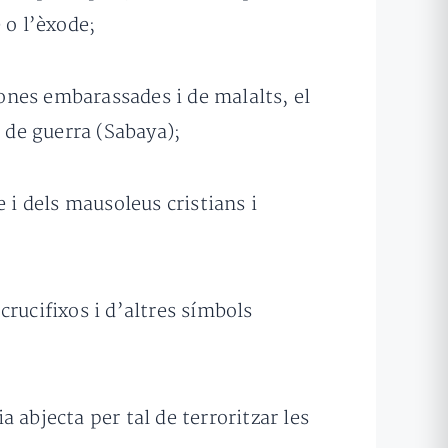
) o l’èxode;
dones embarassades i de malalts, el
í de guerra (Sabaya);
e i dels mausoleus cristians i
 crucifixos i d’altres símbols
a abjecta per tal de terroritzar les