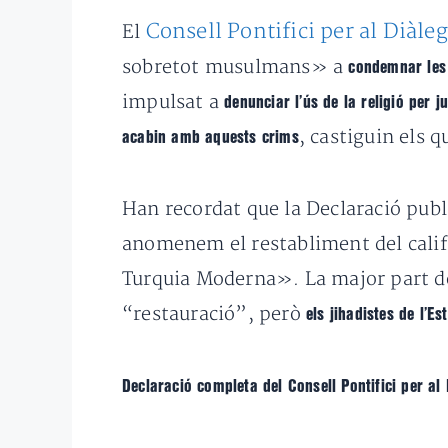
Consell Pontifici per al Diàleg
El
sobretot musulmans» a
condemnar les m
impulsat a
denunciar l’ús de la religió per j
, castiguin els q
acabin amb aquests crims
Han recordat que la Declaració publ
anomenem el restabliment del califa
Turquia Moderna». La major part de
“restauració”, però
els jihadistes de l’E
Declaració completa del Consell Pontifici per al 