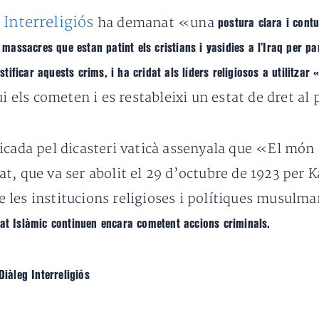
 Interreligiós
ha demanat «una
postura clara i cont
assacres que estan patint els cristians i yasidies a l’Iraq per par
ustificar aquests crims, i ha cridat als líders religiosos a utilitza
ui els cometen i es restableixi un estat de dret al
icada pel dicasteri vaticà assenyala que «El món 
t, que va ser abolit el 29 d’octubre de 1923 per 
 les institucions religioses i polítiques musulma
stat Islàmic continuen encara cometent accions criminals.
Diàleg Interreligiós