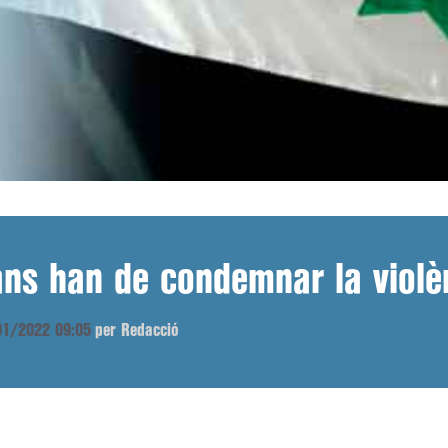
ns han de condemnar la violèn
/01/2022 09:05
per Redacció