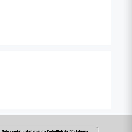
Subscriu-te gratuïtament a l’e-butlletí de “Catalunya