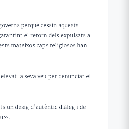
s governs perquè cessin aquests
garantint el retorn dels expulsats a
uests mateixos caps religiosos han
n elevat la seva veu per denunciar el
ts un desig d’autèntic diàleg i de
au».