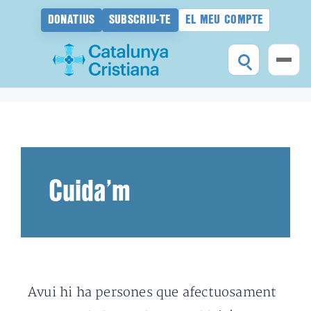
DONATIUS
SUBSCRIU-TE
EL MEU COMPTE
Vés
al
contingut
Cuida’m
Avui hi ha persones que afectuosament