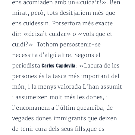
ens acomiaden amb un«cuida’t!». Ben
mirat, però, tots desitjaríem més que
ens cuidessin. Potserfora més exacte
dir: «deixa’t cuidar» o «vols que et
cuidi?». Tothom persostenir-se
necessita d’algú altre. Segons el
periodista
: «Lacura de les
Carles Capdevila
persones és la tasca més important del
món, i la menys valorada.L’han assumit
i assumeixen molt més les dones, i
l’encomanem a l’últim quearriba, de
vegades dones immigrants que deixen
de tenir cura dels seus fills,que es