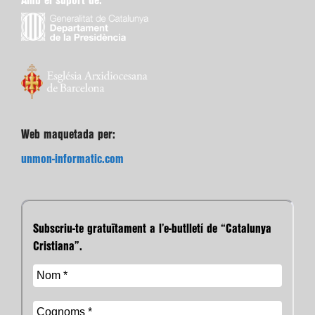
Amb el suport de:
Web maquetada per:
unmon-informatic.com
Subscriu-te gratuïtament a l’e-butlletí de “Catalunya
Cristiana”.