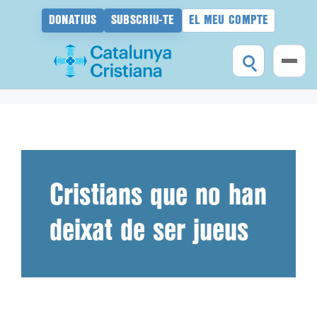
DONATIUS
SUBSCRIU-TE
EL MEU COMPTE
Vés
al
contingut
Cristians que no han
deixat de ser jueus