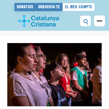
DONATIUS
SUBSCRIU-TE
EL MEU COMPTE
Vés
al
contingut