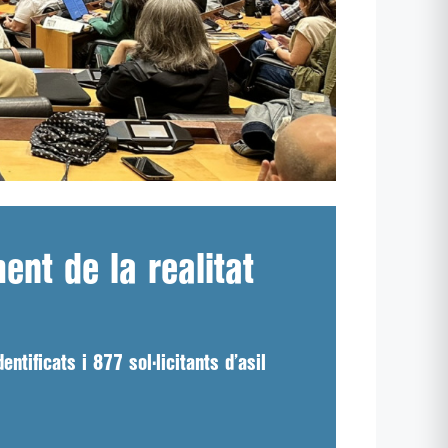
ent de la realitat
tificats i 877 sol·licitants d’asil