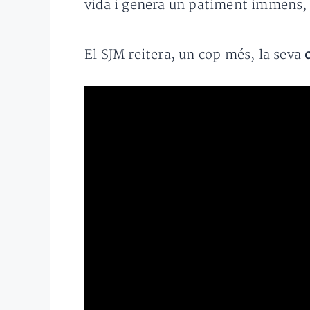
vida i genera un patiment immens, i
El SJM reitera, un cop més, la seva