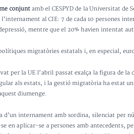
rme conjunt
amb el CESPYD de la Universitat de Sev
l’internament al CIE: 7 de cada 10 persones inte
epressió, mentre que el 20% havien intentat aut
polítiques migratòries estatals i, en especial, eur
vat per la UE l’abril passat exalça la figura de l
ular als estats, i la gestió migratòria ha estat un
’aquest diumenge.
dea d’un internament amb sordina, silenciat per 
-se en aplicar-se a persones amb antecedents, pe