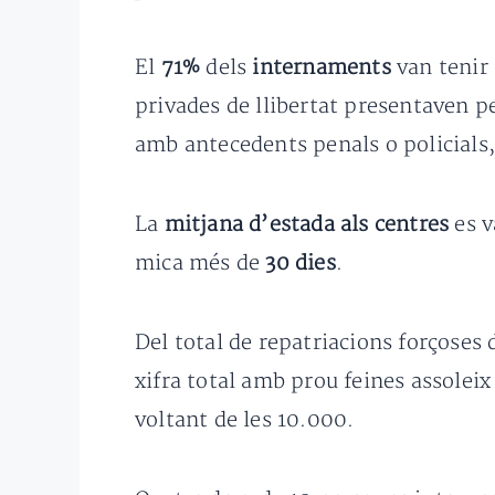
El
71%
dels
internaments
van tenir
privades de llibertat presentaven p
amb antecedents penals o policials, t
La
mitjana d’estada als centres
es v
mica més de
30 dies
.
Del total de repatriacions forçoses 
xifra total amb prou feines assolei
voltant de les 10.000.