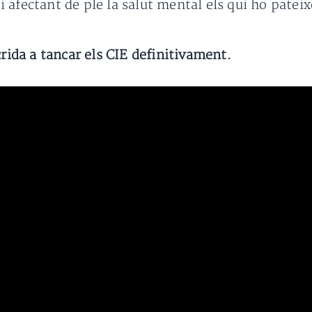
 afectant de ple la salut mental els qui ho pateix
crida a tancar els CIE definitivament.