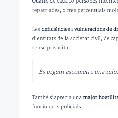
Quatre de cada 10 persones internes
repatriades, xifres percentuals molt 
Les
deficiències i vulneracions de d
d’entitats de la societat civil, de ca
sense privacitat.
És urgent escometre una refor
També s’aprecia una
major hostilit
funcionaris policials.