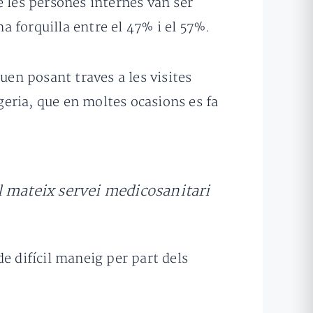
e les persones internes van ser
na forquilla entre el 47% i el 57%.
uen posant traves a les visites
angeria, que en moltes ocasions es fa
l mateix servei medicosanitari
e difícil maneig per part dels