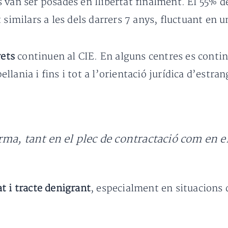
 van ser posades en llibertat finalment. El 55% d
similars a les dels darrers 7 anys, fluctuant en u
rets
continuen al CIE. En alguns centres es contin
pellania i fins i tot a l’orientació jurídica d’estr
ma, tant en el plec de contractació com en e
at i tracte denigrant
, especialment en situacions d