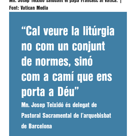
Mn. Josep Teixidó saludant el papa Francesc al Vaticà. |
Font:
Vatican Media
“Cal veure la litúrgia
no com un conjunt
de normes, sinó
com a camí que ens
porta a Déu”
Mn. Josep Teixidó és delegat de
Pastoral Sacramental de l’arquebisbat
de Barcelona