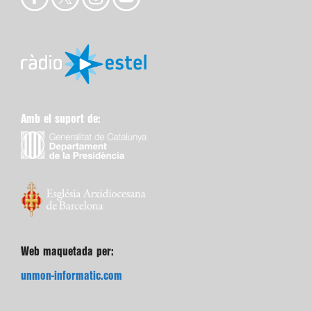
Amb el suport de:
Web maquetada per:
unmon-informatic.com