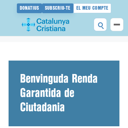
DONATIUS
SUBSCRIU-TE
EL MEU COMPTE
Vés
al
contingut
Benvinguda Renda
Garantida de
Ciutadania