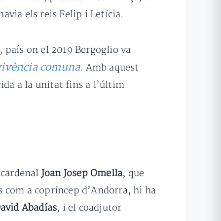
via els reis Felip i Letícia.
, país on el 2019 Bergoglio va
nvivència comuna
. Amb aquest
da a la unitat fins a l’últim
l cardenal
Joan Josep Omella
, que
ts com a copríncep d’Andorra, hi ha
avid Abadías
, i el coadjutor