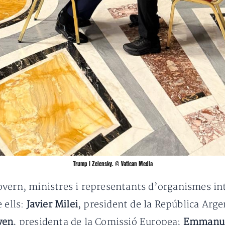
Trump i Zelensky. © Vatican Media
overn, ministres i representants d’organismes in
 ells:
Javier Milei
, president de la República Arg
yen
, presidenta de la Comissió Europea;
Emmanue