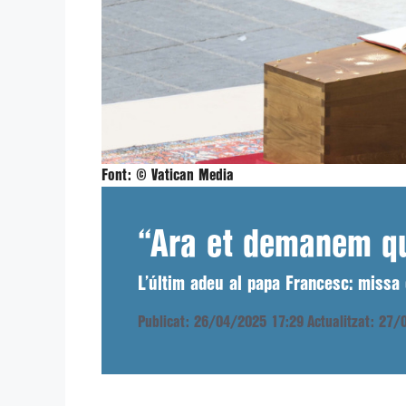
Font:
© Vatican Media
“Ara et demanem qu
L’últim adeu al papa Francesc: missa 
Publicat: 26/04/2025 17:29
Actualitzat: 27