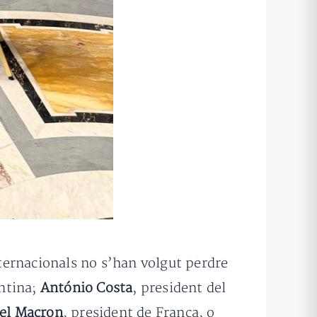
ternacionals no s’han volgut perdre
entina;
António Costa
, president del
l Macron
, president de França, o