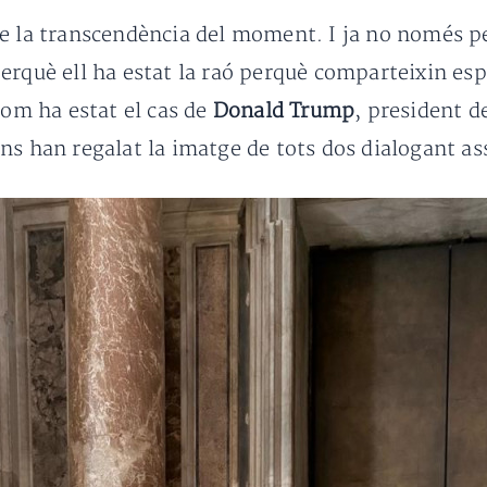
de la transcendència del moment. I ja no només p
erquè ell ha estat la raó perquè comparteixin esp
m ha estat el cas de
Donald Trump
, president d
ens han regalat la imatge de tots dos dialogant ass