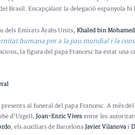
del Brasil. Encapçalant la delegació espanyola hi ha
eu dels Emirats Àrabs Units,
Khaled bin Mohamed
rnitat humana per a la pau mundial i la co
ions, la figura del papa Francesc ha estat una cri
eral
 presents al funeral del papa Francesc. A més de
isbe d’Urgell,
Joan-Enric Vives
entre les autorita
ordo
, els auxiliars de Barcelona
Javier Vilanova
i
D