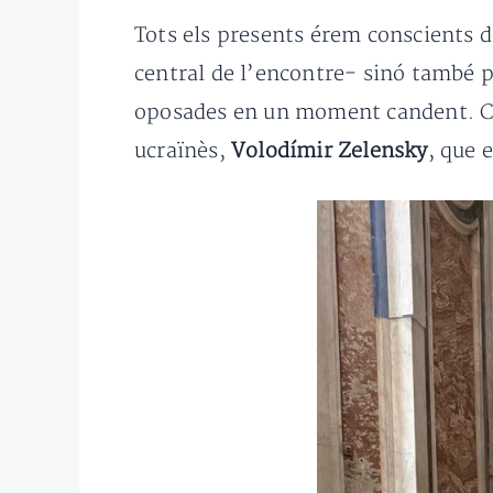
Tots els presents érem conscients 
central de l’encontre- sinó també p
oposades en un moment candent. Co
ucraïnès,
Volodímir Zelensky
, que 