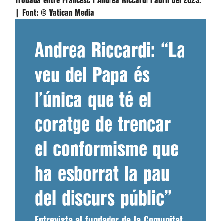
Trobada entre Francesc i Andrea Riccardi l'abril del 2023.
|
Font:
© Vatican Media
Andrea Riccardi: “La
veu del Papa és
l’única que té el
coratge de trencar
el conformisme que
ha esborrat la pau
del discurs públic”
Entrevista al fundador de la Comunitat