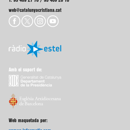
T. 93 409 27 70 / 93 409 28 10
web@catalunyacristiana.cat
Amb el suport de:
Web maquetada per: