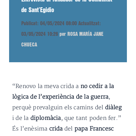
de Sant’Egidio
Publicat: 04/05/2024 08:00
Actualitzat:
03/05/2024 10:26
per ROSA MARÍA JANE
CHUECA
“Renovo la meva crida a
no cedir a la
lògica de l’experiència de la guerra
,
perquè prevalguin els camins del
diàleg
i de la
diplomàcia
, que tant poden fer.”
És l’enèsima
crida
del
papa Francesc