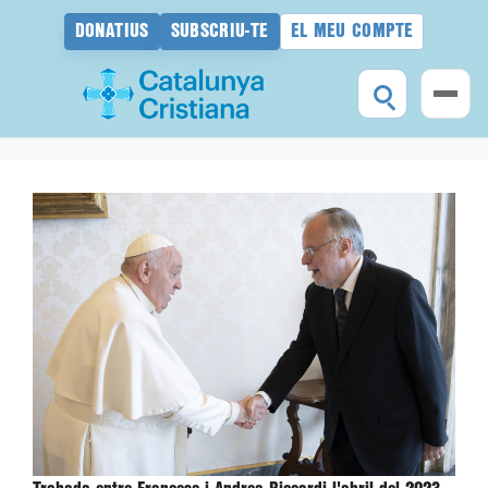
DONATIUS
SUBSCRIU-TE
EL MEU COMPTE
Vés
al
contingut