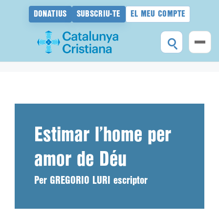
DONATIUS
SUBSCRIU-TE
EL MEU COMPTE
Vés
al
contingut
Estimar l’home per
amor de Déu
Per GREGORIO LURI escriptor