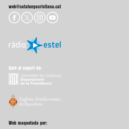
web@catalunyacristiana.cat
Amb el suport de:
Web maquetada per: