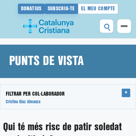
DONATIUS
SUBSCRIU-TE
EL MEU COMPTE
Vés
al
contingut
PUNTS DE VISTA
FILTRAR PER COL·LABORADOR
Cristina Díaz Almanza
Qui té més risc de patir soledat