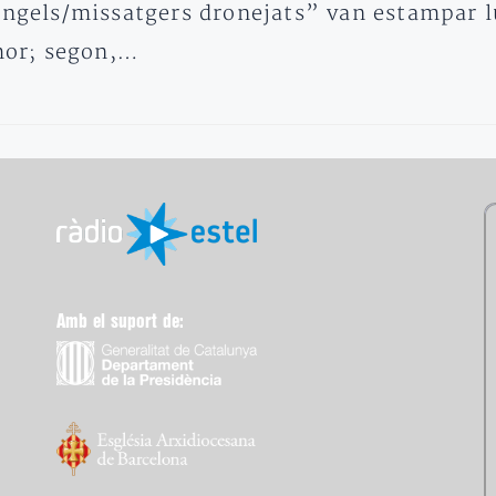
“àngels/missatgers dronejats” van estampar 
amor; segon,…
Amb el suport de: