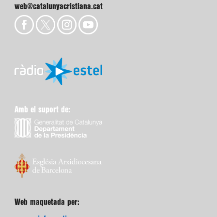
web@catalunyacristiana.cat
Amb el suport de:
Web maquetada per: