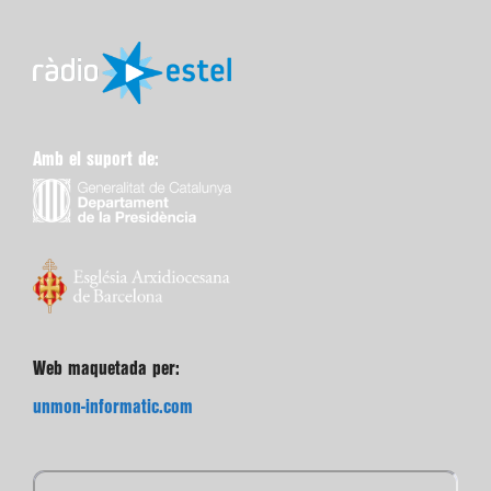
Amb el suport de:
Web maquetada per:
unmon-informatic.com