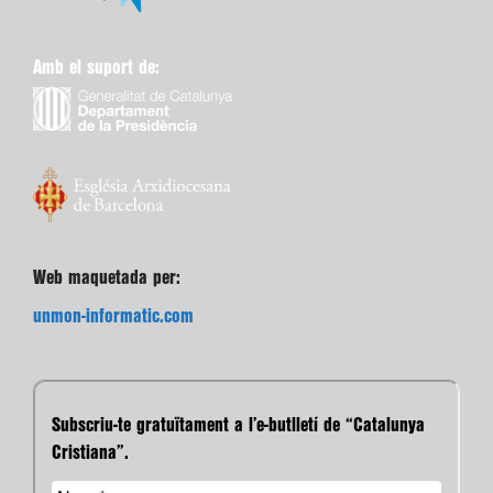
Amb el suport de:
Web maquetada per:
unmon-informatic.com
Subscriu-te gratuïtament a l’e-butlletí de “Catalunya
Cristiana”.