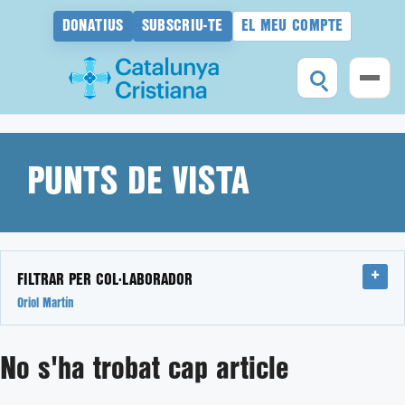
DONATIUS
SUBSCRIU-TE
EL MEU COMPTE
Vés
al
contingut
PUNTS DE VISTA
FILTRAR PER COL·LABORADOR
Oriol Martín
No s'ha trobat cap article