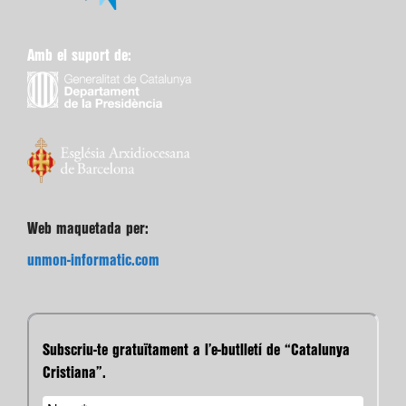
Amb el suport de:
Web maquetada per:
unmon-informatic.com
Subscriu-te gratuïtament a l’e-butlletí de “Catalunya
Cristiana”.