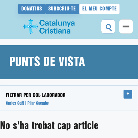
DONATIUS
SUBSCRIU-TE
EL MEU COMPTE
Vés
al
contingut
PUNTS DE VISTA
FILTRAR PER COL·LABORADOR
Carlos Goñi i Pilar Guembe
No s'ha trobat cap article