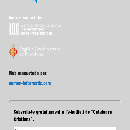
Amb el suport de:
Web maquetada per:
unmon-informatic.com
Subscriu-te gratuïtament a l’e-butlletí de “Catalunya
Cristiana”.