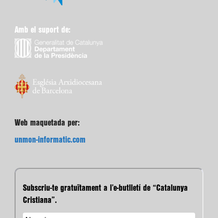
Amb el suport de:
Web maquetada per:
unmon-informatic.com
Subscriu-te gratuïtament a l’e-butlletí de “Catalunya
Cristiana”.