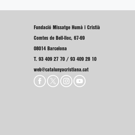
Fundació Missatge Humà i Cristià
Comtes de Bell-lloc, 67-69
08014 Barcelona
T. 93 409 27 70 / 93 409 28 10
web@catalunyacristiana.cat