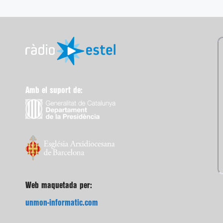
Amb el suport de:
Web maquetada per:
unmon-informatic.com