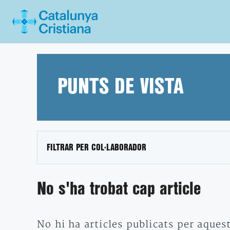
Vés
al
contingut
PUNTS DE VISTA
FILTRAR PER COL·LABORADOR
No s'ha trobat cap article
No hi ha articles publicats per aques