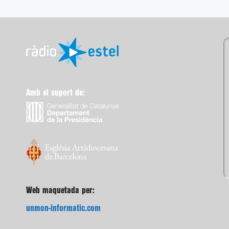
Amb el suport de:
Web maquetada per:
unmon-informatic.com