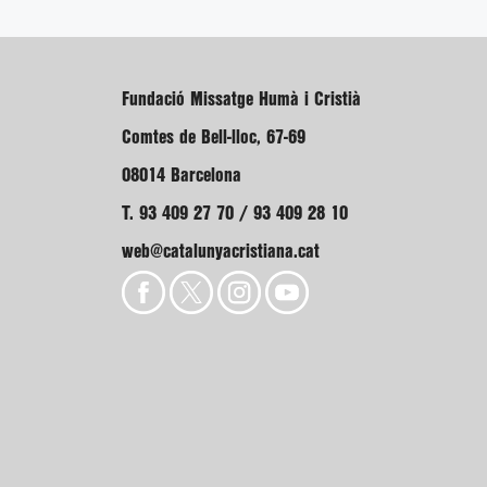
Fundació Missatge Humà i Cristià
Comtes de Bell-lloc, 67-69
08014 Barcelona
T. 93 409 27 70 / 93 409 28 10
web@catalunyacristiana.cat