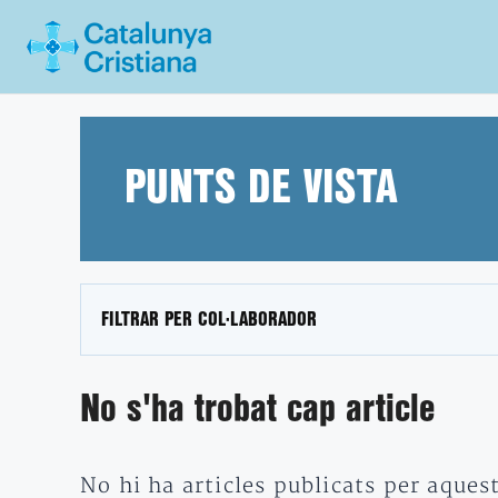
Vés
al
contingut
PUNTS DE VISTA
FILTRAR PER COL·LABORADOR
No s'ha trobat cap article
No hi ha articles publicats per aques