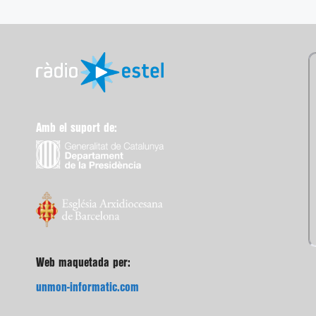
Amb el suport de:
Web maquetada per:
unmon-informatic.com