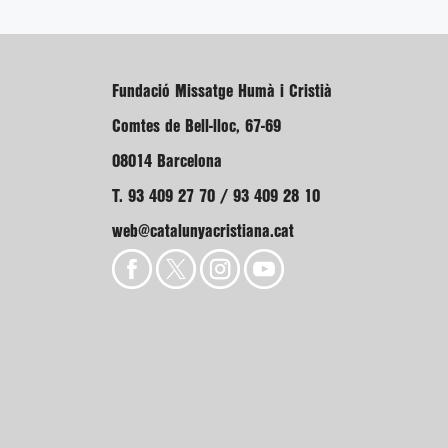
Fundació Missatge Humà i Cristià
Comtes de Bell-lloc, 67-69
08014 Barcelona
T. 93 409 27 70 / 93 409 28 10
web@catalunyacristiana.cat