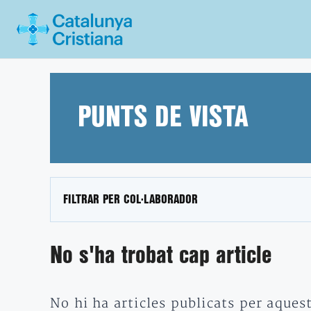
Vés
al
contingut
PUNTS DE VISTA
FILTRAR PER COL·LABORADOR
No s'ha trobat cap article
No hi ha articles publicats per aques