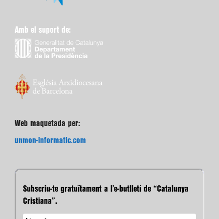
Amb el suport de:
Web maquetada per:
unmon-informatic.com
Subscriu-te gratuïtament a l’e-butlletí de “Catalunya
Cristiana”.