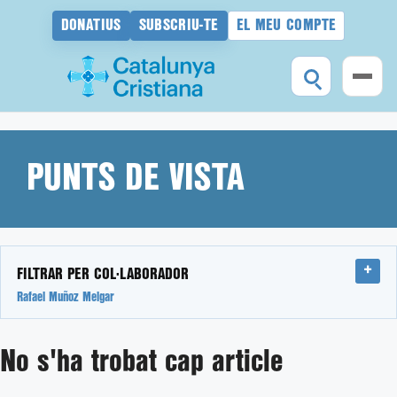
DONATIUS
SUBSCRIU-TE
EL MEU COMPTE
Vés
al
contingut
PUNTS DE VISTA
FILTRAR PER COL·LABORADOR
Rafael Muñoz Melgar
No s'ha trobat cap article