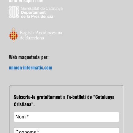
Amb el suport de:
Web maquetada per:
unmon-informatic.com
Subscriu-te gratuïtament a l’e-butlletí de “Catalunya
Cristiana”.