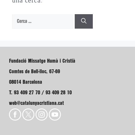
una cerca.
Cerca:
Fundació Missatge Humà i Cristià
Comtes de Bell-lloc, 67-69
08014 Barcelona
T. 93 409 27 70 / 93 409 28 10
web@catalunyacristiana.cat