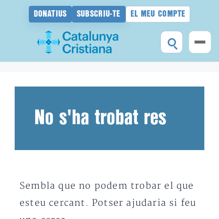
DONATIUS
SUBSCRIU-TE
EL MEU COMPTE
Vés
al
contingut
No s'ha trobat res
Sembla que no podem trobar el que
esteu cercant. Potser ajudaria si feu