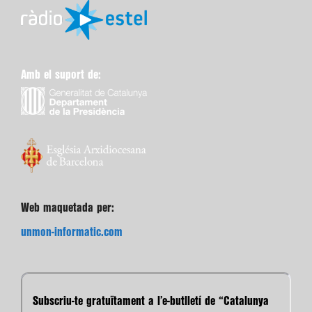
Amb el suport de:
Web maquetada per:
unmon-informatic.com
Subscriu-te gratuïtament a l’e-butlletí de “Catalunya