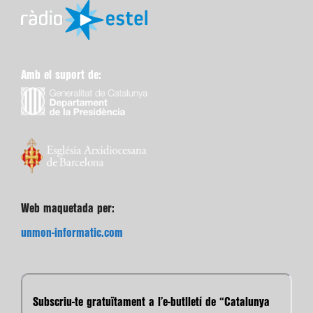
Amb el suport de:
Web maquetada per:
unmon-informatic.com
Subscriu-te gratuïtament a l’e-butlletí de “Catalunya