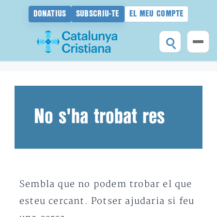
DONATIUS
SUBSCRIU-TE
EL MEU COMPTE
Vés
al
contingut
No s'ha trobat res
Sembla que no podem trobar el que
esteu cercant. Potser ajudaria si feu