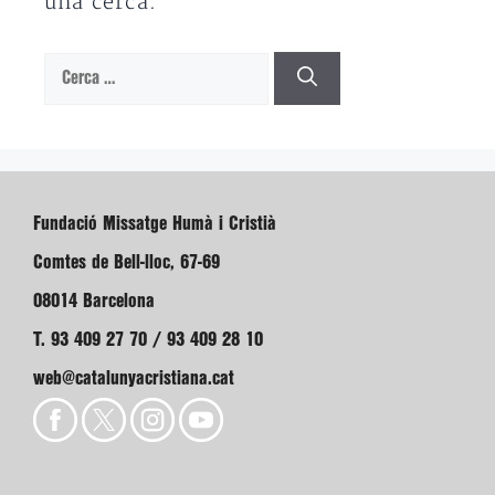
una cerca.
Cerca:
Fundació Missatge Humà i Cristià
Comtes de Bell-lloc, 67-69
08014 Barcelona
T. 93 409 27 70 / 93 409 28 10
web@catalunyacristiana.cat