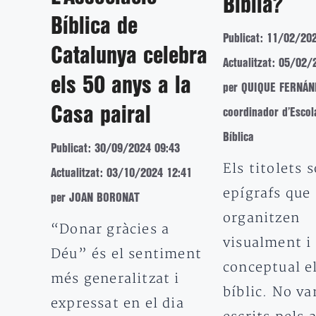
Bíblia?
Bíblica de
Publicat: 11/02/20
Catalunya celebra
Actualitzat: 05/02/
els 50 anys a la
per QUIQUE FERNÁN
Casa pairal
coordinador d’Escol
Bíblica
Publicat: 30/09/2024 09:43
Els titolets 
Actualitzat: 03/10/2024 12:41
epígrafs que
per JOAN BORONAT
organitzen
“Donar gràcies a
visualment i
Déu” és el sentiment
conceptual el
més generalitzat i
bíblic. No va
expressat en el dia