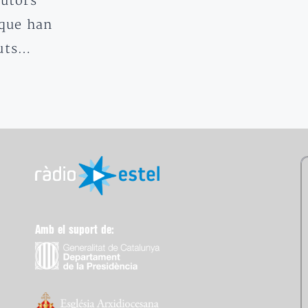
autors
 que han
buts…
Amb el suport de: