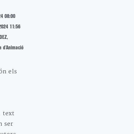
24 08:00
2024 11:56
DEZ,
a d’Animació
són els
 text
n ser