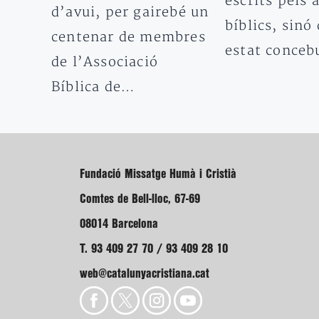
escrits pels 
d’avui, per gairebé un
bíblics, sinó
centenar de membres
estat conce
de l’Associació
Bíblica de…
Fundació Missatge Humà i Cristià
Comtes de Bell-lloc, 67-69
08014 Barcelona
T. 93 409 27 70 / 93 409 28 10
web@catalunyacristiana.cat