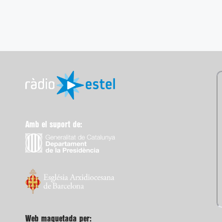
Amb el suport de:
Web maquetada per: