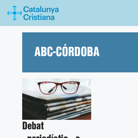
Vés
al
contingut
ABC-CÓRDOBA
Debat