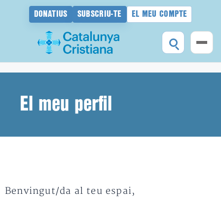
DONATIUS
SUBSCRIU-TE
EL MEU COMPTE
Vés
al
contingut
El meu perfil
Benvingut/da al teu espai,