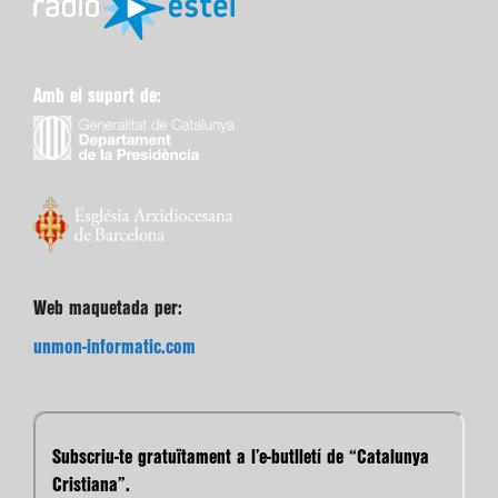
Amb el suport de:
Web maquetada per:
unmon-informatic.com
Subscriu-te gratuïtament a l’e-butlletí de “Catalunya
Cristiana”.