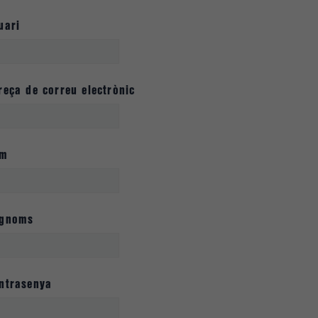
uari
reça de correu electrònic
om
gnoms
ntrasenya