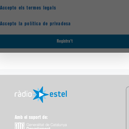
Accepto els termes legals
Accepto la política de privadesa
Amb el suport de: