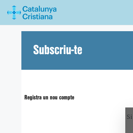
Vés
al
contingut
Subscriu-te
Registra un nou compte
Si