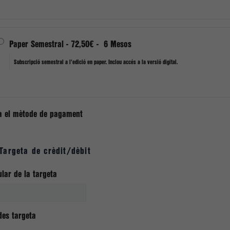
Paper Semestral
-
72,50€
-
6 Mesos
Subscripció semestral a l'edició en paper. Inclou accés a la versió digital.
a el mètode de pagament
Targeta de crèdit/dèbit
ular de la targeta
es targeta