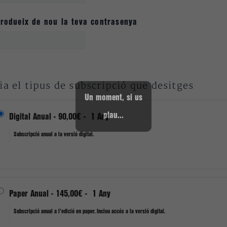
trodueix de nou la teva contrasenya
ia el tipus de subscripció que desitges
Un moment, si us
plau...
Digital Anual
-
90,00€
-
1 Any
Subscripció anual a la versió digital.
Paper Anual
-
145,00€
-
1 Any
Subscripció anual a l'edició en paper. Inclou accés a la versió digital.