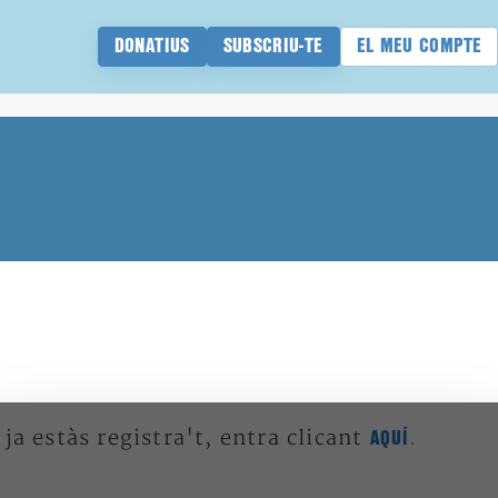
DONATIUS
SUBSCRIU-TE
EL MEU COMPTE
 ja estàs registra't, entra clicant
.
AQUÍ