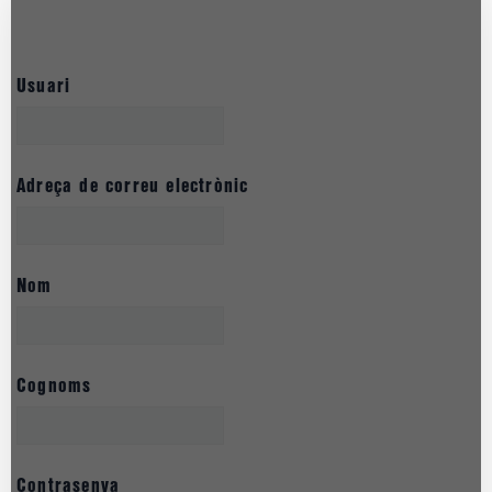
Usuari
Adreça de correu electrònic
Nom
Cognoms
Contrasenya