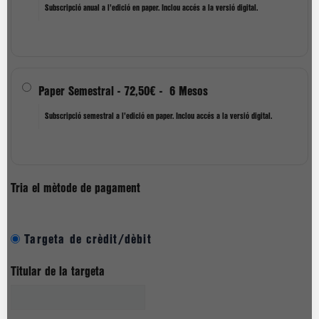
Subscripció anual a l'edició en paper. Inclou accés a la versió digital.
Paper Semestral
-
72,50€
-
6 Mesos
Subscripció semestral a l'edició en paper. Inclou accés a la versió digital.
Tria el mètode de pagament
Targeta de crèdit/dèbit
Titular de la targeta