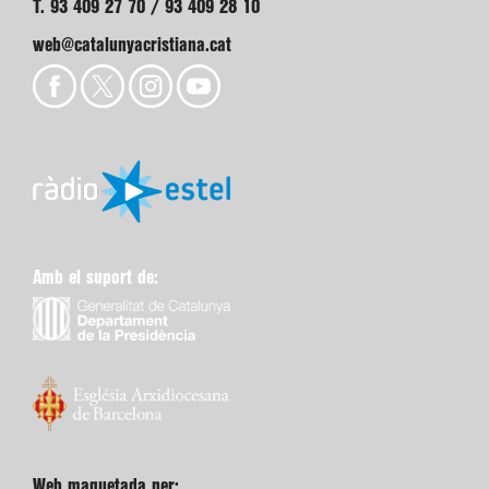
T. 93 409 27 70 / 93 409 28 10
web@catalunyacristiana.cat
Amb el suport de:
Web maquetada per: