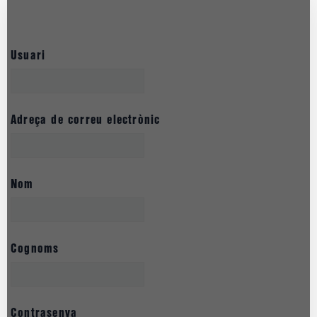
Usuari
Adreça de correu electrònic
Nom
Cognoms
Contrasenya