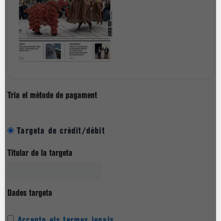
Tria el mètode de pagament
Targeta de crèdit/dèbit
Titular de la targeta
Dades targeta
Accepto els termes legals