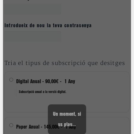
Introdueix de nou la teva contrasenya
Tria el tipus de subscripció que desitges
Digital Anual
-
90,00€
-
1 Any
Subscripció anual a la versió digital.
Un moment, si
us plau...
Paper Anual
-
145,00€
-
1 Any