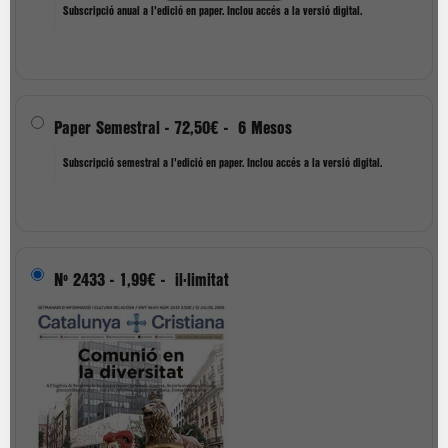
Subscripció anual a l'edició en paper. Inclou accés a la versió digital.
Paper Semestral
-
72,50€
-
6 Mesos
Subscripció semestral a l'edició en paper. Inclou accés a la versió digital.
Nº 2433
-
1,99€
-
il·limitat