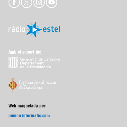
Amb el suport de:
Web maquetada per:
unmon-informatic.com