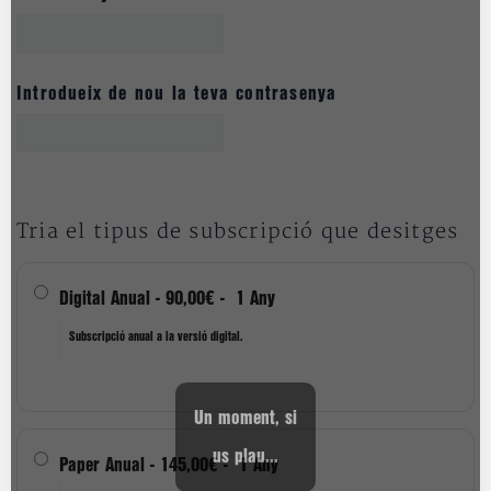
Introdueix de nou la teva contrasenya
Tria el tipus de subscripció que desitges
Digital Anual
-
90,00€
-
1 Any
Subscripció anual a la versió digital.
Un moment, si
us plau...
Paper Anual
-
145,00€
-
1 Any