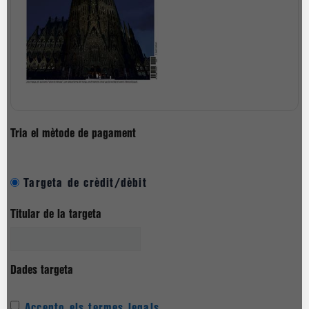
Tria el mètode de pagament
Targeta de crèdit/dèbit
Titular de la targeta
Dades targeta
Accepto els termes legals