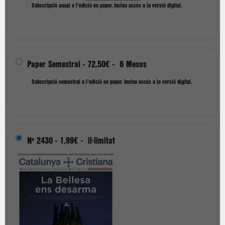
Subscripció anual a l'edició en paper. Inclou accés a la versió digital.
Paper Semestral
-
72,50€
-
6 Mesos
Subscripció semestral a l'edició en paper. Inclou accés a la versió digital.
Nº 2430
-
1,99€
-
il·limitat