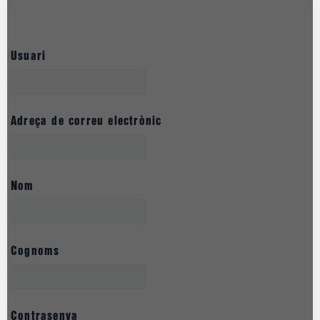
Usuari
Adreça de correu electrònic
Nom
Cognoms
Contrasenya