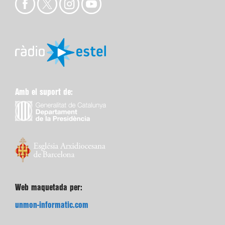
Amb el suport de:
Web maquetada per:
unmon-informatic.com