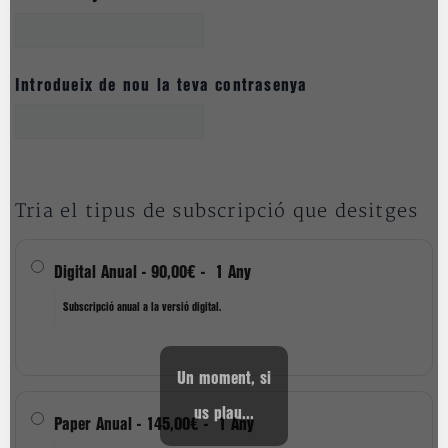
Introdueix de nou la teva contrasenya
Tria el tipus de subscripció que desitges
Digital Anual
-
90,00€
-
1 Any
Subscripció anual a la versió digital.
Un moment, si
us plau...
Paper Anual
-
145,00€
-
1 Any