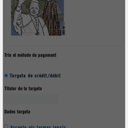
Tria el mètode de pagament
Targeta de crèdit/dèbit
Titular de la targeta
Dades targeta
Accepto els termes legals