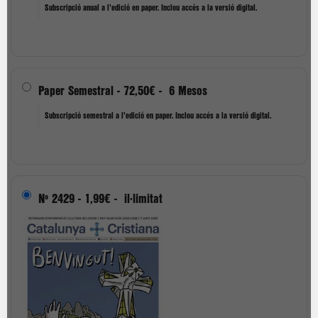
Subscripció anual a l'edició en paper. Inclou accés a la versió digital.
Paper Semestral
-
72,50€
-
6 Mesos
Subscripció semestral a l'edició en paper. Inclou accés a la versió digital.
Nº 2429
-
1,99€
-
il·limitat