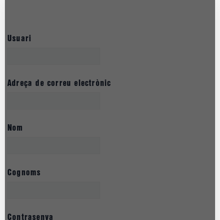
Usuari
Adreça de correu electrònic
Nom
Cognoms
Contrasenya