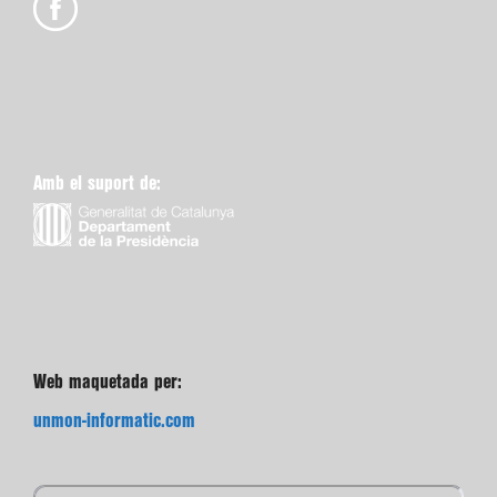
Amb el suport de:
Web maquetada per:
unmon-informatic.com