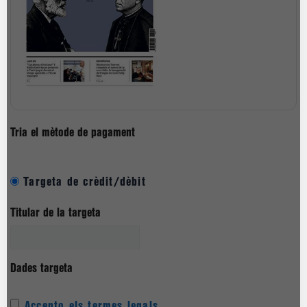
Tria el mètode de pagament
Targeta de crèdit/dèbit
Titular de la targeta
Dades targeta
Accepto els termes legals