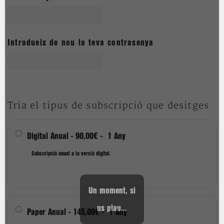
Introdueix de nou la teva contrasenya
Tria el tipus de subscripció que desitges
Digital Anual
-
90,00€
-
1 Any
Subscripció anual a la versió digital.
Un moment, si
us plau...
Paper Anual
-
145,00€
-
1 Any