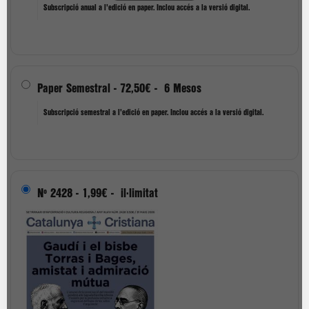
Subscripció anual a l'edició en paper. Inclou accés a la versió digital.
Paper Semestral
-
72,50€
-
6 Mesos
Subscripció semestral a l'edició en paper. Inclou accés a la versió digital.
Nº 2428
-
1,99€
-
il·limitat