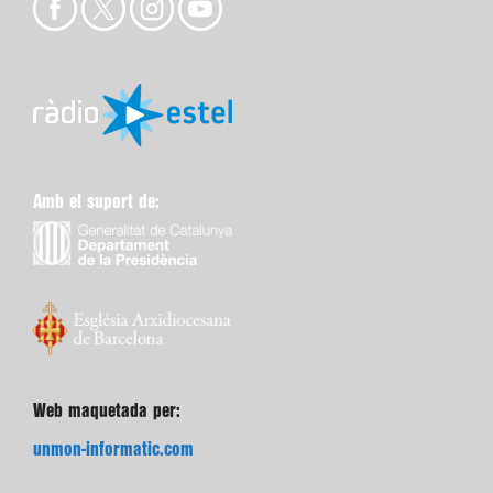
Amb el suport de:
Web maquetada per:
unmon-informatic.com