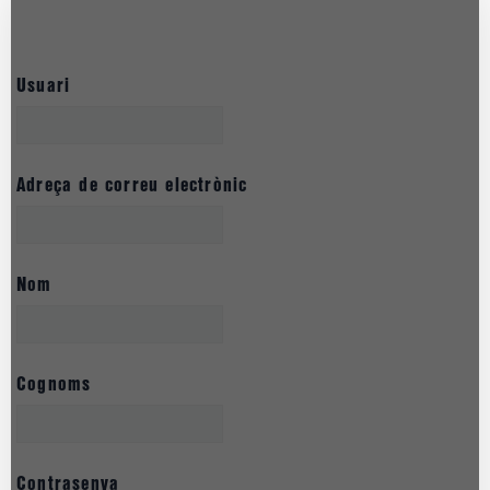
Usuari
Adreça de correu electrònic
Nom
Cognoms
Contrasenya