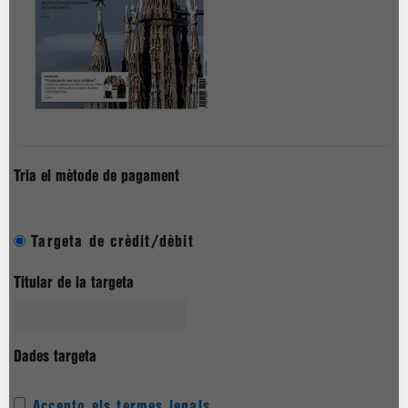
Tria el mètode de pagament
Targeta de crèdit/dèbit
Titular de la targeta
Dades targeta
Accepto els termes legals