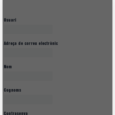
Usuari
Adreça de correu electrònic
Nom
Cognoms
Contrasenya