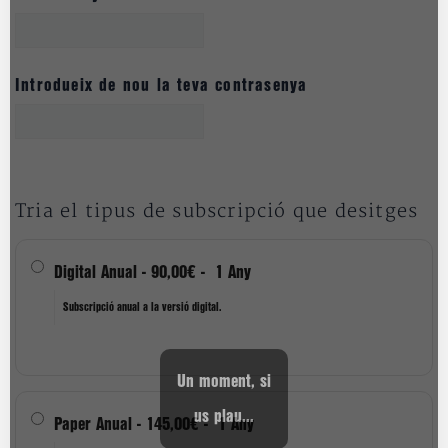
Introdueix de nou la teva contrasenya
Tria el tipus de subscripció que desitges
Digital Anual
-
90,00€
-
1 Any
Subscripció anual a la versió digital.
Un moment, si
us plau...
Paper Anual
-
145,00€
-
1 Any