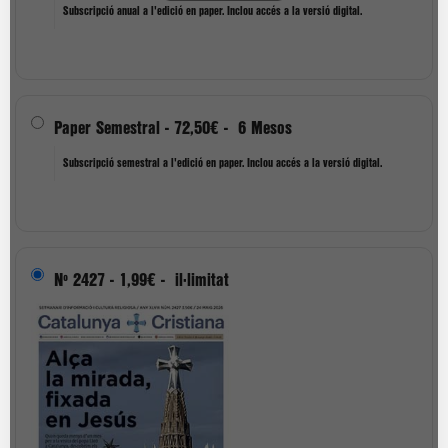
Subscripció anual a l'edició en paper. Inclou accés a la versió digital.
Paper Semestral
-
72,50€
-
6 Mesos
Subscripció semestral a l'edició en paper. Inclou accés a la versió digital.
Nº 2427
-
1,99€
-
il·limitat