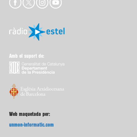
Amb el suport de:
Web maquetada per:
unmon-informatic.com