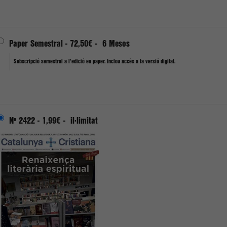
Paper Semestral
-
72,50€
-
6 Mesos
Subscripció semestral a l'edició en paper. Inclou accés a la versió digital.
Nº 2422
-
1,99€
-
il·limitat