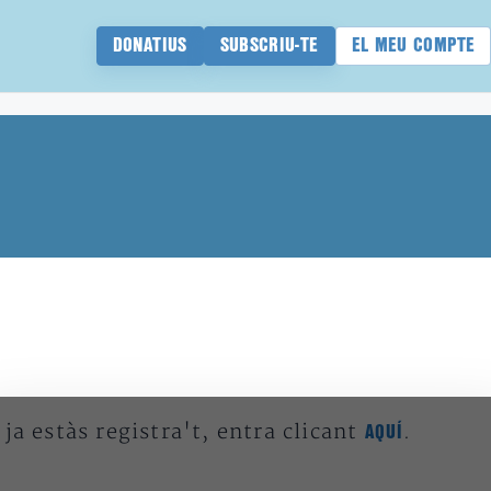
DONATIUS
SUBSCRIU-TE
EL MEU COMPTE
 ja estàs registra't, entra clicant
.
AQUÍ