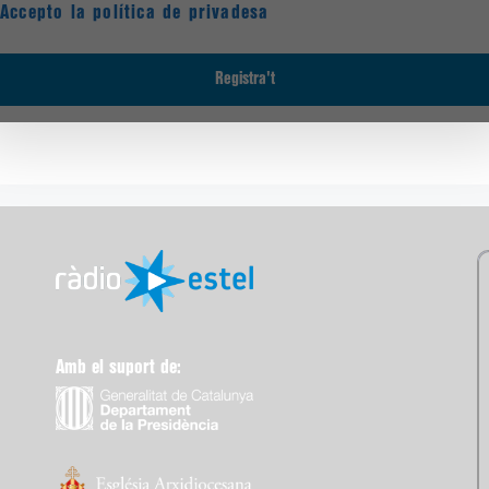
Accepto la política de privadesa
Amb el suport de: