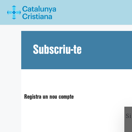
Vés
al
contingut
Subscriu-te
Registra un nou compte
Si