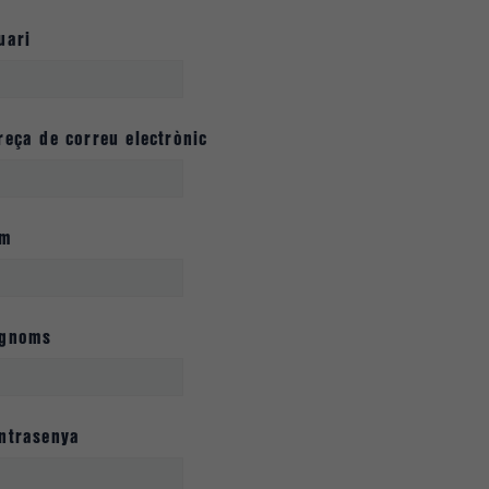
uari
reça de correu electrònic
om
gnoms
ntrasenya