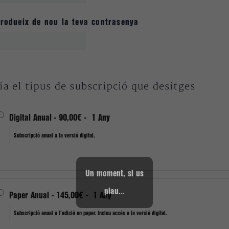
trodueix de nou la teva contrasenya
ia el tipus de subscripció que desitges
Digital Anual
-
90,00€
-
1 Any
Subscripció anual a la versió digital.
Un moment, si us
plau...
Paper Anual
-
145,00€
-
1 Any
Subscripció anual a l'edició en paper. Inclou accés a la versió digital.