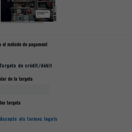
a el mètode de pagament
Targeta de crèdit/dèbit
ular de la targeta
es targeta
Accepto els termes legals