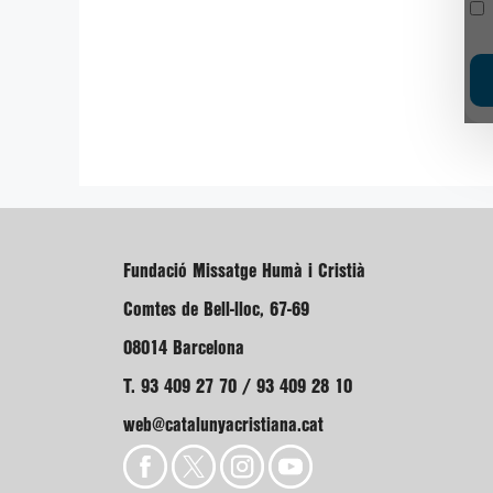
Fundació Missatge Humà i Cristià
Comtes de Bell-lloc, 67-69
08014 Barcelona
T. 93 409 27 70 / 93 409 28 10
web@catalunyacristiana.cat