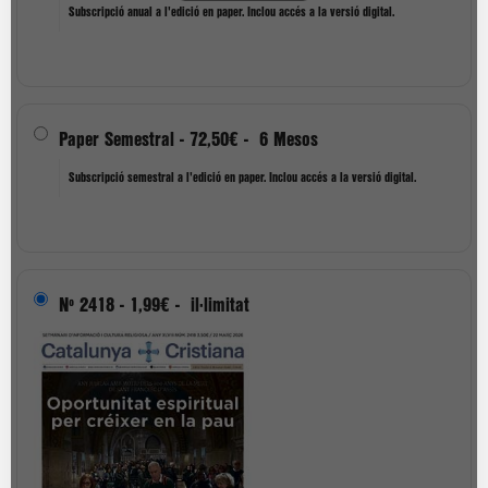
Subscripció anual a l'edició en paper. Inclou accés a la versió digital.
Paper Semestral
-
72,50€
-
6 Mesos
Subscripció semestral a l'edició en paper. Inclou accés a la versió digital.
Nº 2418
-
1,99€
-
il·limitat