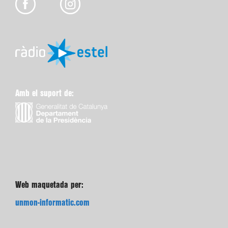
Amb el suport de:
Web maquetada per:
unmon-informatic.com