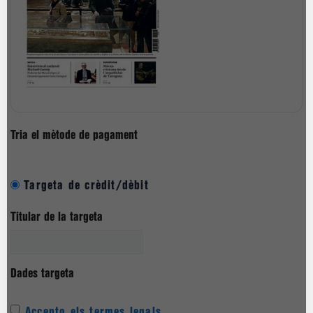
Tria el mètode de pagament
Targeta de crèdit/dèbit
Titular de la targeta
Dades targeta
Accepto els termes legals