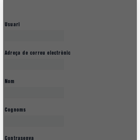
Usuari
Adreça de correu electrònic
Nom
Cognoms
Contrasenya