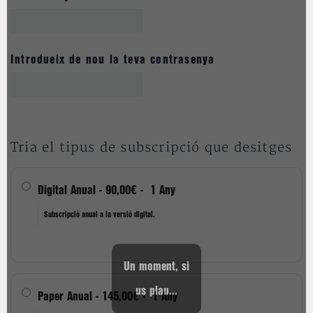
Introdueix de nou la teva contrasenya
Tria el tipus de subscripció que desitges
Digital Anual
-
90,00€
-
1 Any
Subscripció anual a la versió digital.
Un moment, si
us plau...
Paper Anual
-
145,00€
-
1 Any