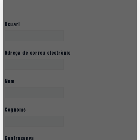
Usuari
Adreça de correu electrònic
Nom
Cognoms
Contrasenya