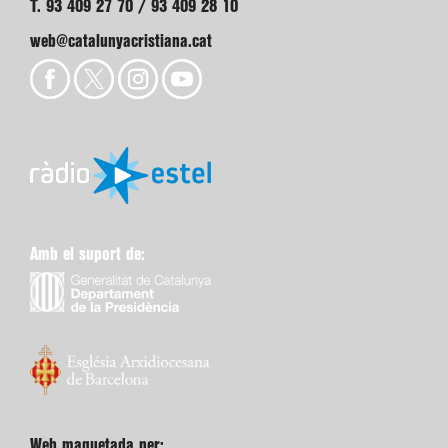
T. 93 409 27 70 / 93 409 28 10
web@catalunyacristiana.cat
Amb el suport de:
Web maquetada per: