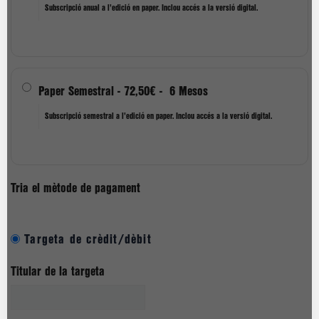
Subscripció anual a l'edició en paper. Inclou accés a la versió digital.
Paper Semestral
-
72,50€
-
6 Mesos
Subscripció semestral a l'edició en paper. Inclou accés a la versió digital.
Tria el mètode de pagament
Targeta de crèdit/dèbit
Titular de la targeta