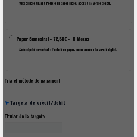
Subscripció anual a l'edició en paper. Inclou accés a la versió digital.
Paper Semestral
-
72,50€
-
6 Mesos
Subscripció semestral a l'edició en paper. Inclou accés a la versió digital.
Tria el mètode de pagament
Targeta de crèdit/dèbit
Titular de la targeta