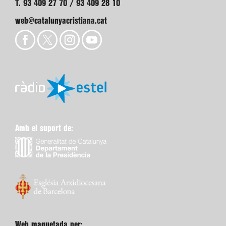
T. 93 409 27 70 / 93 409 28 10
web@catalunyacristiana.cat
Amb el suport de:
Web maquetada per: