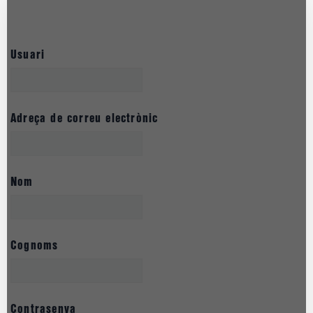
Usuari
Adreça de correu electrònic
Nom
Cognoms
Contrasenya