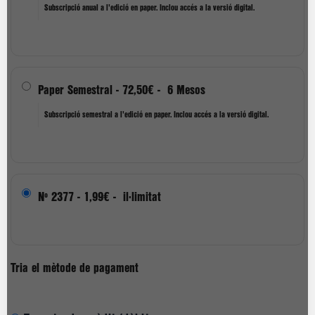
Subscripció anual a l'edició en paper. Inclou accés a la versió digital.
Paper Semestral
-
72,50€
-
6 Mesos
Subscripció semestral a l'edició en paper. Inclou accés a la versió digital.
Nº 2377
-
1,99€
-
il·limitat
Tria el mètode de pagament