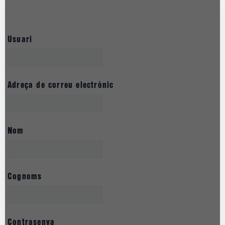
Usuari
Adreça de correu electrònic
Nom
Cognoms
Contrasenya