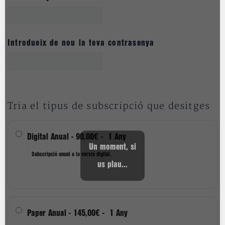
Introdueix de nou la teva contrasenya
Tria el tipus de subscripció que desitges
Digital Anual
-
90,00€
-
1 Any
Un moment, si
Subscripció anual a la versió digital.
us plau...
Paper Anual
-
145,00€
-
1 Any