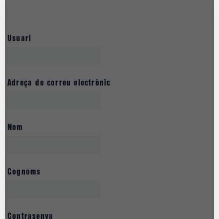
Usuari
Adreça de correu electrònic
Nom
Cognoms
Contrasenya