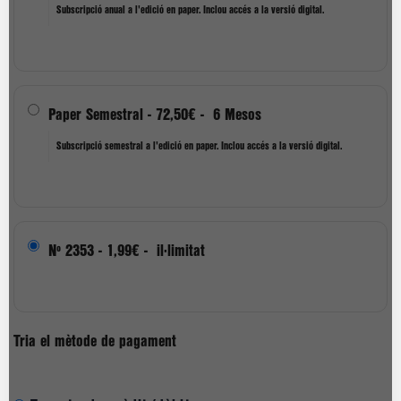
Subscripció anual a l'edició en paper. Inclou accés a la versió digital.
Paper Semestral
-
72,50€
-
6 Mesos
Subscripció semestral a l'edició en paper. Inclou accés a la versió digital.
Nº 2353
-
1,99€
-
il·limitat
Tria el mètode de pagament