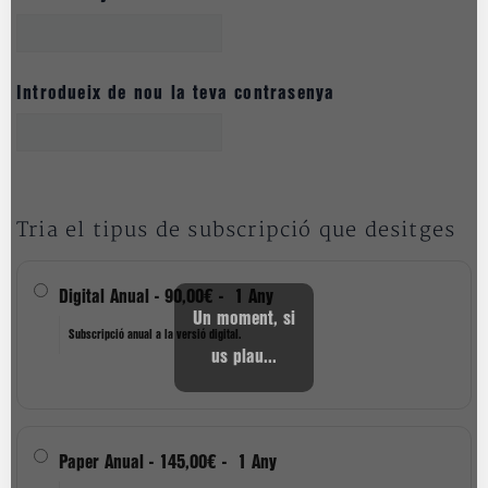
Introdueix de nou la teva contrasenya
Tria el tipus de subscripció que desitges
Digital Anual
-
90,00€
-
1 Any
Un moment, si
Subscripció anual a la versió digital.
us plau...
Paper Anual
-
145,00€
-
1 Any