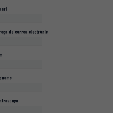
uari
reça de correu electrònic
om
gnoms
ntrasenya