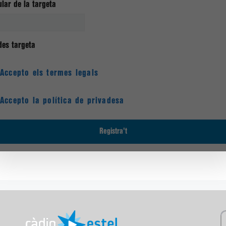
ular de la targeta
es targeta
Accepto els termes legals
Accepto la política de privadesa