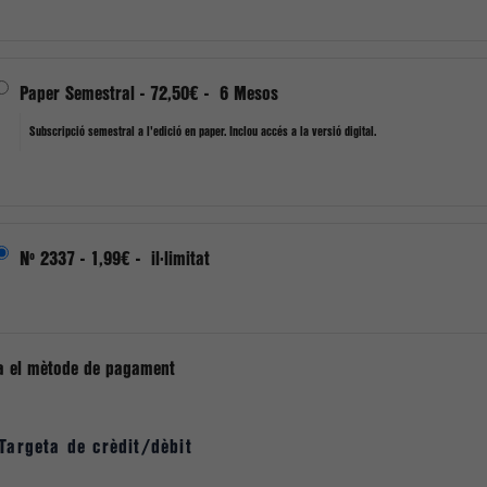
Paper Semestral
-
72,50€
-
6 Mesos
Subscripció semestral a l'edició en paper. Inclou accés a la versió digital.
Nº 2337
-
1,99€
-
il·limitat
a el mètode de pagament
Targeta de crèdit/dèbit