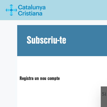
Vés
al
contingut
Subscriu-te
Registra un nou compte
Si