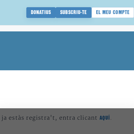
DONATIUS
SUBSCRIU-TE
EL MEU COMPTE
 ja estàs registra't, entra clicant
.
AQUÍ