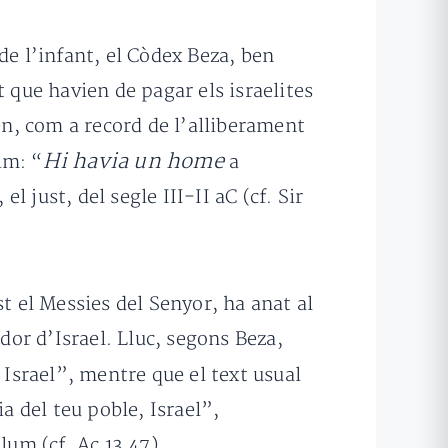
 de l’infant, el Còdex Beza, ben
at que havien de pagar els israelites
en, com a record de l’allibera­ment
Hi havia un home
im: “
a
 just, del segle III-II aC (cf. Sir
t el Messies del Senyor, ha anat al
dor d’Israel. Lluc, segons Beza,
, Israel”, mentre que el text usual
a del teu poble, Israel”,
lum (cf. Ac 13,47).