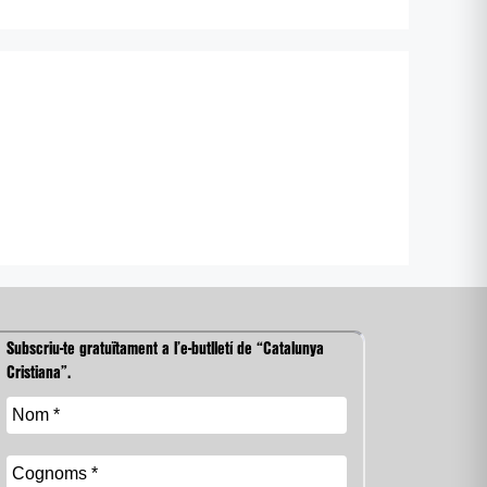
Subscriu-te gratuïtament a l’e-butlletí de “Catalunya
Cristiana”.