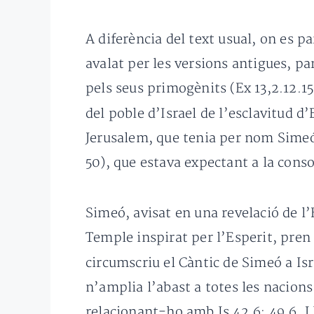
A diferència del text usual, on es pa
avalat per les versions antigues, par
pels seus primogènits (Ex 13,2.12.15
del poble d’Israel de l’esclavitud 
Jerusalem, que tenia per nom Simeó”,
50), que estava expectant a la consol
Simeó, avisat en una revelació de l’
Temple inspirat per l’Esperit, pren 
circumscriu el Càntic de Simeó a Is
n’amplia l’abast a totes les nacions
relacionant-ho amb Is 42,6; 49,6. Ll