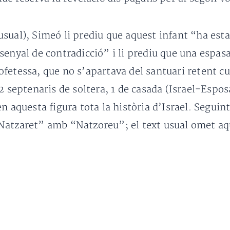
ual), Simeó li prediu que aquest infant “ha estat
enyal de contradicció” i li prediu que una espasa
fetessa, que no s’apartava del santuari retent cu
2 septenaris de soltera, 1 de casada (Israel-Esposa
n aquesta figura tota la història d’Israel. Seguin
Natzaret” amb “Natzoreu”; el text usual omet aqu