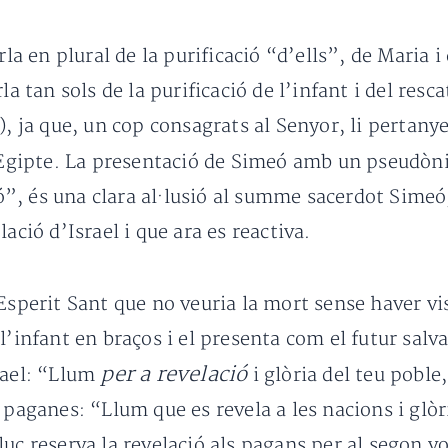
rla en plural de la purificació “d’ells”, de Maria i
la tan sols de la purificació de l’infant i del resc
), ja que, un cop consagrats al Senyor, li pertany
d’Egipte. La presentació de Simeó amb un pseudòn
 és una clara al·lusió al summe sacerdot Simeó, el
ació d’Israel i que ara es reactiva.
Esperit Sant que no veuria la mort sense haver vis
l’infant en braços i el presenta com el futur salva
per a revelació
rael: “Llum
i glòria del teu poble
 paganes: “Llum que es revela a les nacions i glòri
uc reserva la revelació als pagans per al segon vo