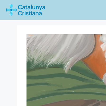
Vés
al
contingut