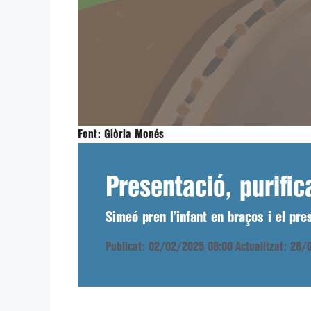
Font:
Glòria Monés
Presentació, purific
Simeó pren l’infant en braços i el pre
Publicat: 02/02/2025 08:00
Actualitzat: 28