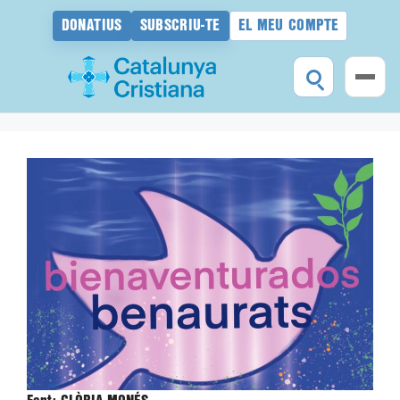
DONATIUS
SUBSCRIU-TE
EL MEU COMPTE
Vés
al
contingut